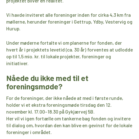
projektet bliver en realitet.
Vi havde
inviteret alle foreninger inden for cirk
a
4,3 km fra
møllerne,
herunder foreninger i Gettrup, Ydby, Vestervig og
Hurup.
Under møderne fortalte vi
om planerne for fonden, der
hvert år i projektets levetid (ca. 30 år) forventes at udlodde
op til
1,5 mio. kr.
til lokale projekter, foreninger og
initiativer.
Nåede du ikke med til et
foreningsmøde?
For de foreninger, der ikke nåede at
med
i første runde,
holder vi
et ekstra foreningsmøde
tirsdag den 12.
november kl. 17.00–18.30 på
Gykjærvej
5B
.
Her vil vi igen fortælle om tankerne bag fonden og invitere
til dialog om, hvordan den kan blive en gevinst for de lokale
foreninger i området.