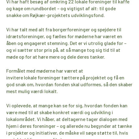
Vi har haft besøg af
omkring
22 lokale foreninger
til kaffe
og kage om rundbordet – og vigtigst
af alt:
til
gode
snakke
om Røjkær-projektets udviklingsfond.
Vi har talt med alt fra borgerforeninger og spejdere til
idrætsforeninger, og
fælles for møderne har været
en
åben og engageret stemning.
Det er vi utrolig glade for –
og vi sætter stor pris på, at så mange
tog sig tid til at
møde op for at høre mere og dele deres tanker.
Formålet med møderne har været at
invitere
lokale
foreninger tættere på projektet og få en
god snak om, hvordan fonden
skal udformes, så den skaber
mest mulig værdi lokalt.
Vi oplevede, at mange kan se for sig,
hvordan fonden kan
være med til at skabe konkret værdi og udvikling i
lokalområdet. Vi
hå
ber, at deltagerne tager dialogen med
hjem i deres foreninger – og allerede nu begynder at tænke
i projekter og initiativer, de
måske
vil søge støtte til, hvis